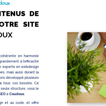
doux
NTENUS DE
OTRE SITE
OUX
t cohérente en harmonie
randement à l’efficacité
ce experte en webdesign
es, mais aussi durant la
ons développé plusieurs
 tous vos besoins. Ce
eule structure, vous le
SEO
à
Coudoux
.
gn et au code, et offre