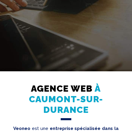
Création
Web
Referencement
Réseaux
AGENCE WEB
À
sociaux
CAUMONT-SUR-
Audit
DURANCE
Veoneo
est une
entreprise spécialisée dans la