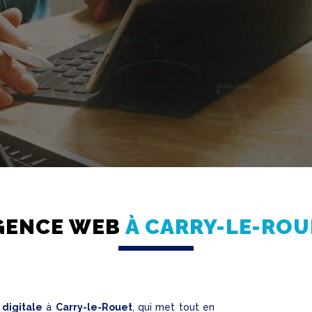
GENCE WEB
À CARRY-LE-ROU
digitale
à
Carry-le-Rouet
, qui met tout en