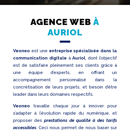
AGENCE WEB
À
AURIOL
Création
Web
Veoneo
est une
entreprise spécialisée dans la
Referencement
communication digitale
à
Auriol
, dont l’objectif
est de satisfaire pleinement ses clients grâce à
Réseaux
sociaux
une équipe d’experts, en offrant un
accompagnement personnalisé dans la
Audit
concrétisation de leurs projets, et besoin d’être
leader dans leurs domaines respectifs.
Veoneo
travaille chaque jour à innover pour
s’adapter à l’évolution rapide du numérique, et
proposer des
prestations de qualité à des tarifs
accessibles
. Ceci nous permet de nous baser sur