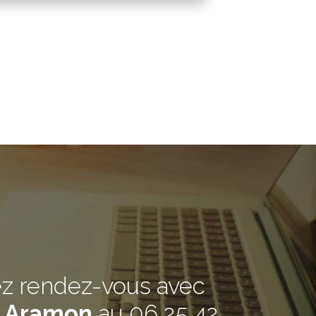
ez rendez-vous avec
à Aramon
au
06 25 42